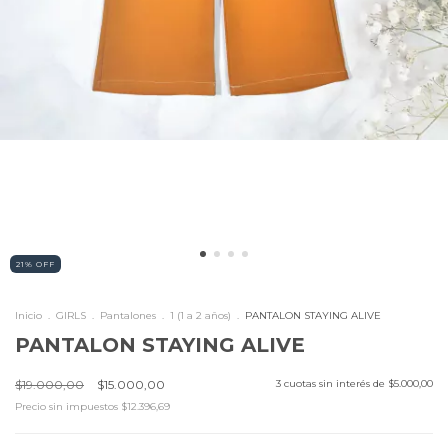
21
%
OFF
Inicio
.
GIRLS
.
Pantalones
.
1 (1 a 2 años)
.
PANTALON STAYING ALIVE
PANTALON STAYING ALIVE
$19.000,00
$15.000,00
3
cuotas sin interés de
$5.000,00
Precio sin impuestos
$12.396,69