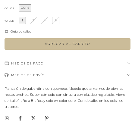
OCRE
COLOR
1
2
4
6
TALLE
Guía de talles
MEDIOS DE PAGO
MEDIOS DE ENVÍO
Pantalón de gabardina con spandex. Modelo que amamos de piernas
rectas anchas. Super cómodo con cintura con elástico regulable. Viene
del talle 1 año a 8 años y solo en color ocre. Con detalles en los bolsillos
traseros.