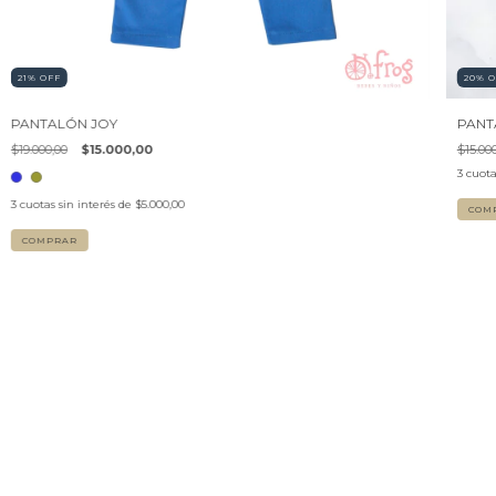
21
%
OFF
20
%
O
PANTALÓN JOY
PANT
$19.000,00
$15.000,00
$15.00
3
cuota
3
cuotas sin interés de
$5.000,00
COM
COMPRAR