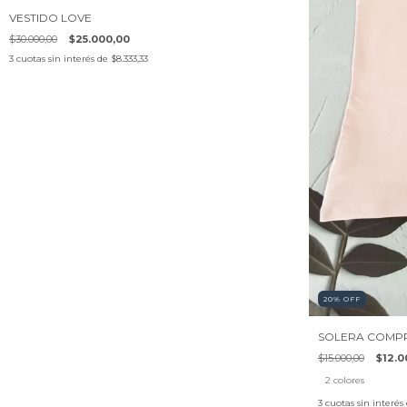
VESTIDO LOVE
$30.000,00
$25.000,00
3
cuotas sin interés de
$8.333,33
20
%
OFF
SOLERA COMP
$15.000,00
$12.0
2 colores
3
cuotas sin interés