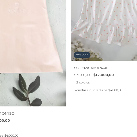
37
%
OFF
SOLERA AMANAKI
$19.000,00
$12.000,00
2 colores
3
cuotas sin interés de
$4.000,00
ROMISO
00,00
 de
$4.000,00