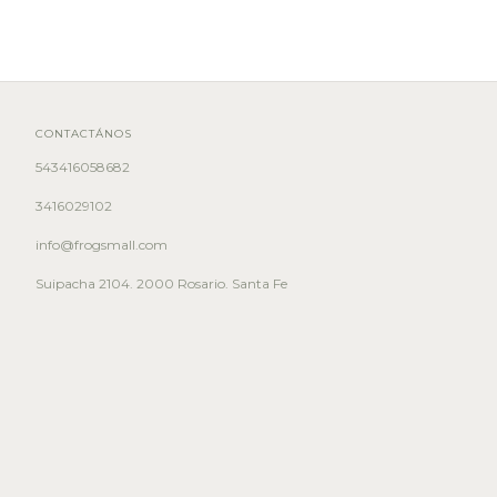
CONTACTÁNOS
543416058682
3416029102
info@frogsmall.com
Suipacha 2104. 2000 Rosario. Santa Fe