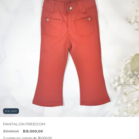
21
%
OFF
PANTALON FREEDOM
$19.000,00
$15.000,00
3
cuotas sin interés de
$5.000,00