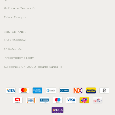
Política de Devolución
Cómo Comprar
CONTACTÁNOS
543416058682
3416029102
info@frogsmall.com
Suipacha 2104. 2000 Rosario. Santa Fe