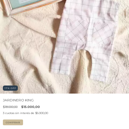
17
%
OFF
JARDINERO KING
$18.000,00
$15.000,00
3
cuotas sin interés de
$5.000,00
COMPRAR