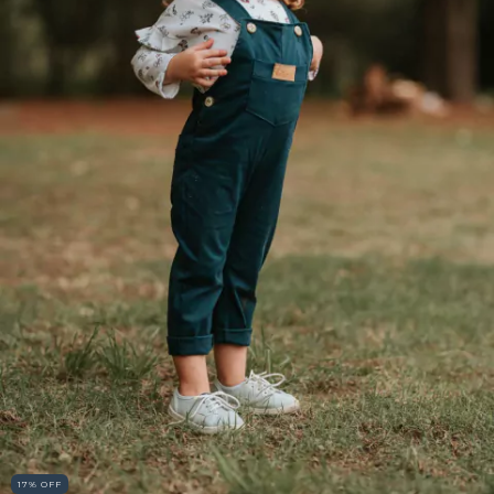
17
%
OFF