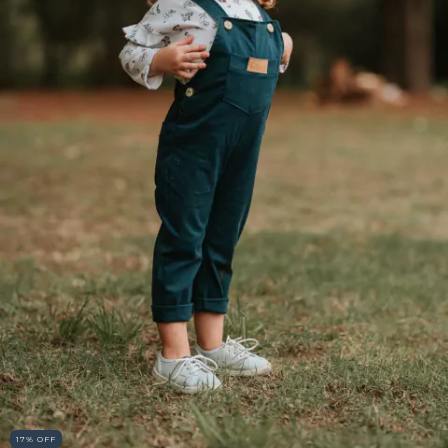
17
%
OFF