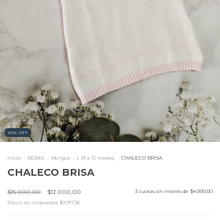
20
%
OFF
Inicio
.
BEBAS
.
Abrigos
.
L (9 a 12 meses)
.
CHALECO BRISA
CHALECO BRISA
$15.000,00
$12.000,00
3
cuotas sin interés de
$4.000,00
Precio sin impuestos
$9.917,36