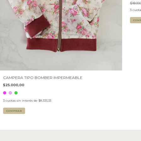
$18.00
3
cuota
COM
CAMPERA TIPO BOMBER IMPERMEABLE
$25.000,00
3
cuotas sin interés de
$8.333,33
COMPRAR