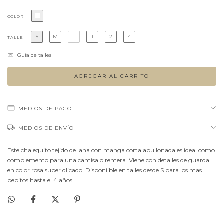
COLOR
S
M
L
1
2
4
TALLE
Guía de talles
MEDIOS DE PAGO
MEDIOS DE ENVÍO
Este chalequito tejido de lana con manga corta abullonada es ideal como
complemento para una camisa o remera. Viene con detalles de guarda
en color rosa super dlicado. Disponiible en talles desde S para los mas
bebitos hasta el 4 años.