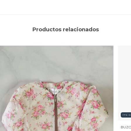
Productos relacionados
17
%
O
BUZO